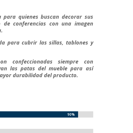
ea para quienes buscan decorar sus
o de conferencias con una imagen
.
da para cubrir las sillas, tablones y
son confeccionadas siempre con
an las patas del mueble para así
mayor
durabilidad del producto.
90%
90%