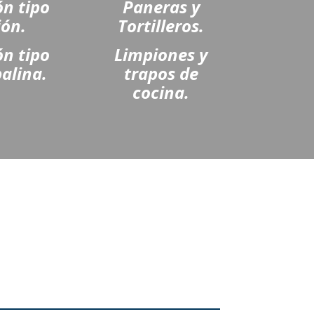
n tipo
Paneras y
jón.
Tortilleros.
n tipo
Limpiones y
alina.
trapos de
cocina.