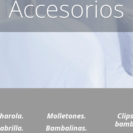
Accesorios
harola.
Molletones.
Clip
bamb
abrilla.
Bambalinas.