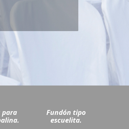
s para
Fundón tipo
alina.
escuelita.