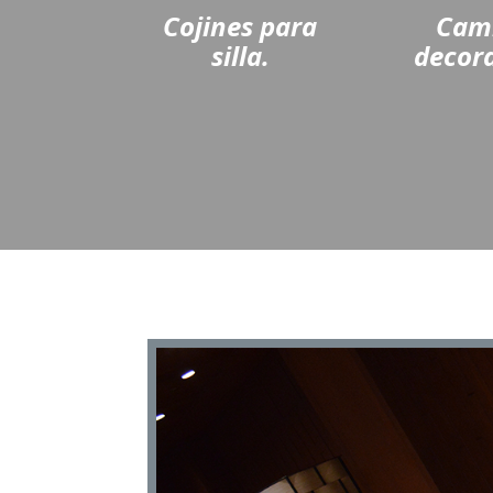
Cojines para
Cam
silla.
decora