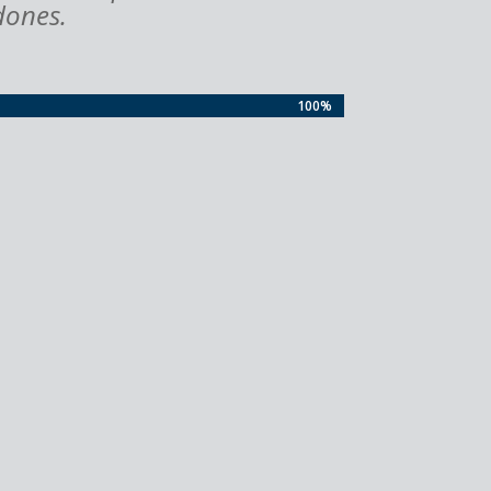
dones.
100%
100%