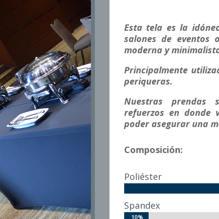
Esta tela es la idón
salones de
eventos 
moderna y minimalista
Principalmente utiliza
periqueras.
Nuestras prendas 
refuerzos en
donde v
poder asegurar una 
Composición:
Poliéster
Spandex
10%
10%