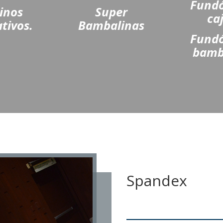
Fundó
inos
Super
ca
tivos.
Bambalinas
Fundó
bamb
Spandex