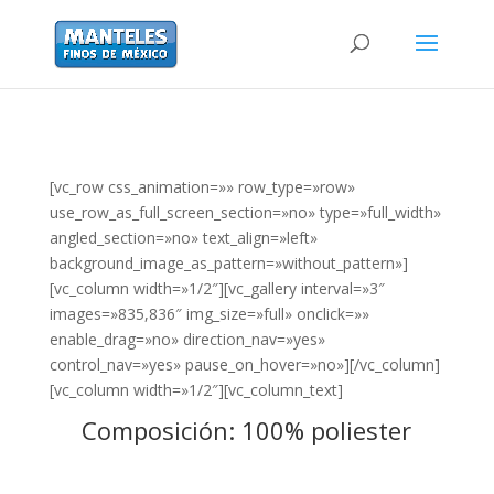
[vc_row css_animation=»» row_type=»row»
use_row_as_full_screen_section=»no» type=»full_width»
angled_section=»no» text_align=»left»
background_image_as_pattern=»without_pattern»]
[vc_column width=»1/2″][vc_gallery interval=»3″
images=»835,836″ img_size=»full» onclick=»»
enable_drag=»no» direction_nav=»yes»
control_nav=»yes» pause_on_hover=»no»][/vc_column]
[vc_column width=»1/2″][vc_column_text]
Composición: 100% poliester