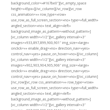
background_color=»#167be0″][vc_empty_space
height=»45px»][/vc_column][/vc_row][vc_row
css_animation=»» row_type=»row»
use_row_as_full_screen_section=»no» type=»full_width»
angled_section=»no» text_align=»left»
background_image_as_pattern=»without_pattern»]
[vc_column width=»1/2″][vc_gallery interval=»3″
images=»933,897,899,900,901″ img_size=»large»
onclick=»» enable_drag=»no» direction_nav=»yes»
control_nav=»yes» pause_on_hover=»no»][/vc_column]
[vc_column width=»1/2″][vc_gallery interval=»3″
images=»902,903,904,905,906″ img_size=»large»
onclick=»» enable_drag=»no» direction_nav=»yes»
control_nav=»yes» pause_on_hover=»no»][/vc_column]
[/vc_row][vc_row css_animation=»» row_type=»row»
use_row_as_full_screen_section=»no» type=»full_width»
angled_section=»no» text_align=»left»
background_image_as_pattern=»without_pattern»]
[vc_column width=»1/2″][vc_gallery interval=»3″