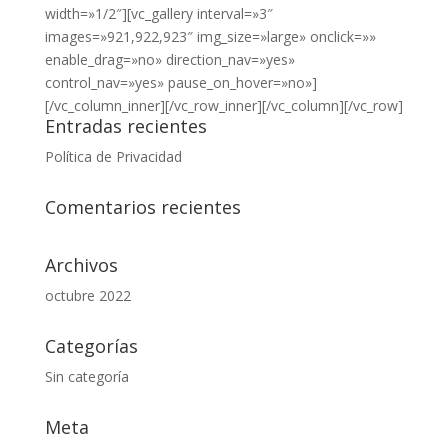
width=»1/2″][vc_gallery interval=»3″
images=»921,922,923″ img_size=»large» onclick=»»
enable_drag=»no» direction_nav=»yes»
control_nav=»yes» pause_on_hover=»no»]
[/vc_column_inner][/vc_row_inner][/vc_column][/vc_row]
Entradas recientes
Política de Privacidad
Comentarios recientes
Archivos
octubre 2022
Categorías
Sin categoría
Meta