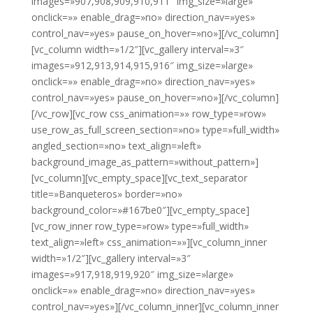
images=»907,908,909,910,911″ img_size=»large»
onclick=»» enable_drag=»no» direction_nav=»yes»
control_nav=»yes» pause_on_hover=»no»][/vc_column]
[vc_column width=»1/2″][vc_gallery interval=»3″
images=»912,913,914,915,916″ img_size=»large»
onclick=»» enable_drag=»no» direction_nav=»yes»
control_nav=»yes» pause_on_hover=»no»][/vc_column]
[/vc_row][vc_row css_animation=»» row_type=»row»
use_row_as_full_screen_section=»no» type=»full_width»
angled_section=»no» text_align=»left»
background_image_as_pattern=»without_pattern»]
[vc_column][vc_empty_space][vc_text_separator
title=»Banqueteros» border=»no»
background_color=»#167be0″][vc_empty_space]
[vc_row_inner row_type=»row» type=»full_width»
text_align=»left» css_animation=»»][vc_column_inner
width=»1/2″][vc_gallery interval=»3″
images=»917,918,919,920″ img_size=»large»
onclick=»» enable_drag=»no» direction_nav=»yes»
control_nav=»yes»][/vc_column_inner][vc_column_inner