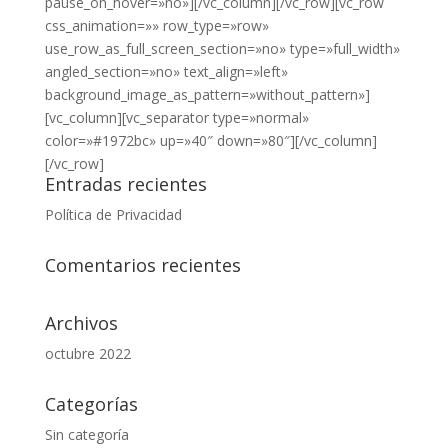
pause_on_hover=»no»][/vc_column][/vc_row][vc_row
css_animation=»» row_type=»row»
use_row_as_full_screen_section=»no» type=»full_width»
angled_section=»no» text_align=»left»
background_image_as_pattern=»without_pattern»]
[vc_column][vc_separator type=»normal»
color=»#1972bc» up=»40″ down=»80″][/vc_column]
[/vc_row]
Entradas recientes
Política de Privacidad
Comentarios recientes
Archivos
octubre 2022
Categorías
Sin categoría